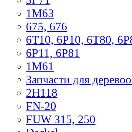
1М63
675, 676
6Т10, 6Р10, 6Т80, 6Р
6Р11, 6Р81
1М61
Запчасти для дерево
2Н118
FN-20
FUW 315, 250