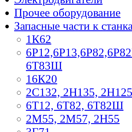
Прочее оборудование
Запасные части к станк
1К62
6Р12,6Р13,6Р82,6Р82
6Т83Ш
16К20
2С132, 2Н135, 2Н12
6Т12, 6Т82, 6Т82Ш
2М55, 2М57, 2Н55
3Г71