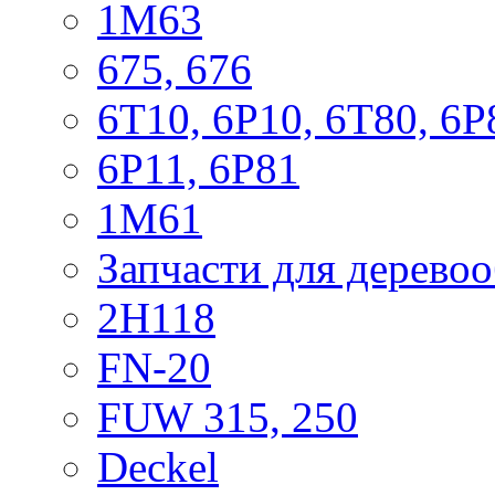
1М63
675, 676
6Т10, 6Р10, 6Т80, 6Р
6Р11, 6Р81
1М61
Запчасти для дерево
2Н118
FN-20
FUW 315, 250
Deckel