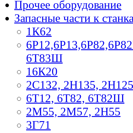
Прочее оборудование
Запасные части к станк
1К62
6Р12,6Р13,6Р82,6Р82
6Т83Ш
16К20
2С132, 2Н135, 2Н12
6Т12, 6Т82, 6Т82Ш
2М55, 2М57, 2Н55
3Г71