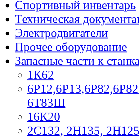
Спортивный инвентарь
Техническая документа
Электродвигатели
Прочее оборудование
Запасные части к станк
1К62
6Р12,6Р13,6Р82,6Р82
6Т83Ш
16К20
2С132, 2Н135, 2Н12