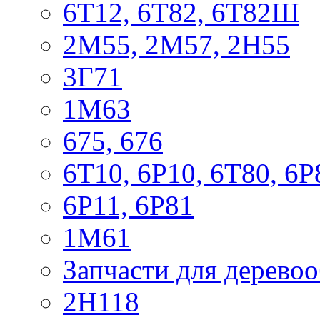
6Т12, 6Т82, 6Т82Ш
2М55, 2М57, 2Н55
3Г71
1М63
675, 676
6Т10, 6Р10, 6Т80, 6Р
6Р11, 6Р81
1М61
Запчасти для дерево
2Н118