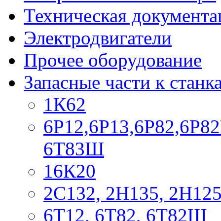
Техническая документа
Электродвигатели
Прочее оборудование
Запасные части к станк
1К62
6Р12,6Р13,6Р82,6Р82
6Т83Ш
16К20
2С132, 2Н135, 2Н12
6Т12, 6Т82, 6Т82Ш