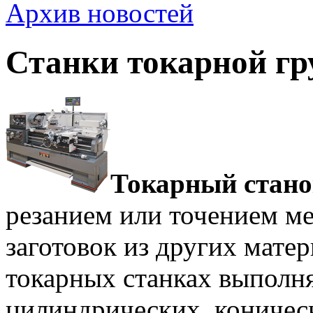
Архив новостей
Станки токарной г
Токарный стан
резанием или точением ме
заготовок из других матер
токарных станках выполня
цилиндрических, коничес