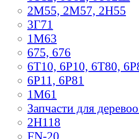
2М55, 2М57, 2Н55
3Г71
1М63
675, 676
6Т10, 6Р10, 6Т80, 6Р
6Р11, 6Р81
1М61
Запчасти для дерево
2Н118
FN-20