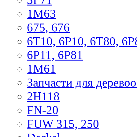
1М63
675, 676
6Т10, 6Р10, 6Т80, 6Р
6Р11, 6Р81
1М61
Запчасти для дерево
2Н118
FN-20
FUW 315, 250