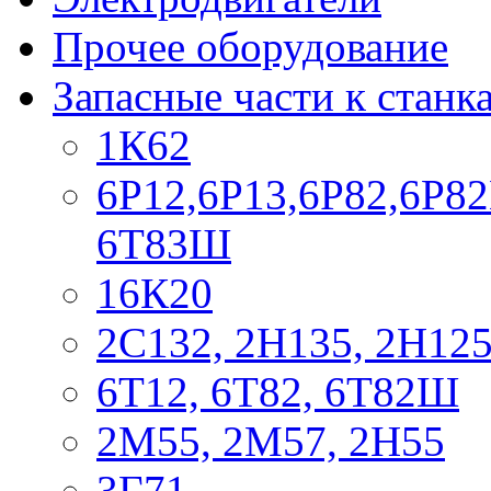
Прочее оборудование
Запасные части к станк
1К62
6Р12,6Р13,6Р82,6Р82
6Т83Ш
16К20
2С132, 2Н135, 2Н12
6Т12, 6Т82, 6Т82Ш
2М55, 2М57, 2Н55
3Г71