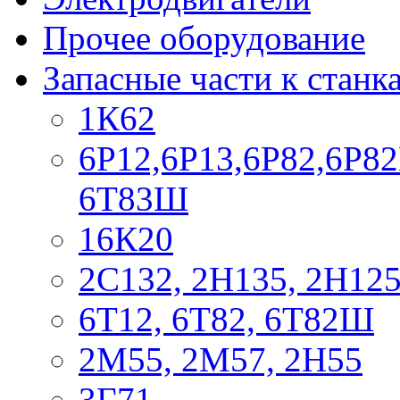
Прочее оборудование
Запасные части к станк
1К62
6Р12,6Р13,6Р82,6Р82
6Т83Ш
16К20
2С132, 2Н135, 2Н12
6Т12, 6Т82, 6Т82Ш
2М55, 2М57, 2Н55
3Г71