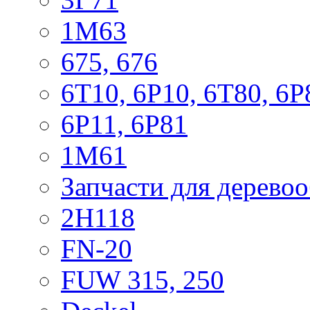
1М63
675, 676
6Т10, 6Р10, 6Т80, 6Р
6Р11, 6Р81
1М61
Запчасти для дерево
2Н118
FN-20
FUW 315, 250