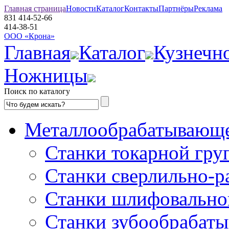
Главная страница
Новости
Каталог
Контакты
Партнёры
Реклама
831
414-52-66
414-38-51
ООО «Крона»
Главная
Каталог
Кузнечн
Ножницы
Поиск по каталогу
Металлообрабатывающе
Станки токарной гру
Станки сверлильно-р
Станки шлифовально
Станки зубообрабат