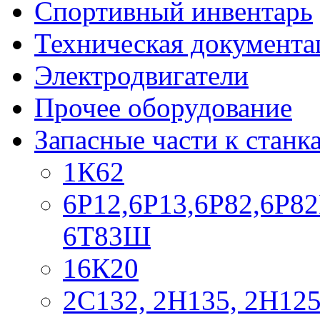
Спортивный инвентарь
Техническая документа
Электродвигатели
Прочее оборудование
Запасные части к станк
1К62
6Р12,6Р13,6Р82,6Р82
6Т83Ш
16К20
2С132, 2Н135, 2Н12