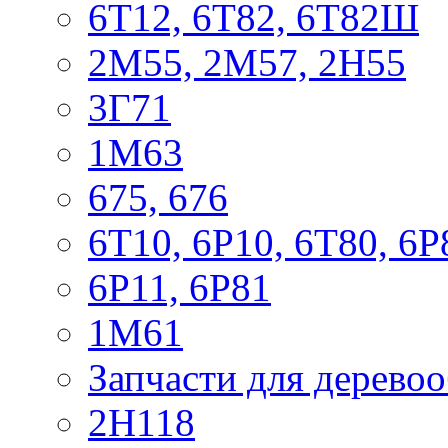
6Т12, 6Т82, 6Т82Ш
2М55, 2М57, 2Н55
3Г71
1М63
675, 676
6Т10, 6Р10, 6Т80, 6Р
6Р11, 6Р81
1М61
Запчасти для дерево
2Н118