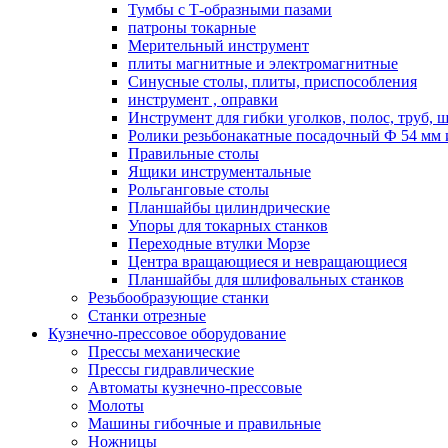
Тумбы с Т-образными пазами
патроны токарные
Мерительный инструмент
плиты магнитные и электромагнитные
Синусные столы, плиты, приспособления
инструмент , оправки
Инструмент для гибки уголков, полос, труб, 
Ролики резьбонакатные посадочный Ф 54 мм 
Правильные столы
Ящики инструментальные
Рольганговые столы
Планшайбы цилиндрические
Упоры для токарных станков
Переходные втулки Морзе
Центра вращающиеся и невращающиеся
Планшайбы для шлифовальных станков
Резьбообразующие станки
Станки отрезные
Кузнечно-прессовое оборудование
Прессы механические
Прессы гидравлические
Автоматы кузнечно-прессовые
Молоты
Машины гибочные и правильные
Ножницы