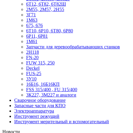
6Т12, 6Т82, 6Т82Ш
2М55, 2М57, 2Н55
3Г71
1М63
675, 676
6Т10, 6Р10, 6Т80, 6Р80
6Р11, 6Р81
1М61
Запчасти для деревообрабатывающих станков
2Н118
FN-20
FUW 315, 250
Deckel
FUS-25
3У10
16Б16, 16Б16КП
FSS 315/400 , FU 315/400
3К227, 3М227 и аналоги
Сварочное оборудование
Запасные части для КПО
Электроаппаратура
Инструмент режущий
Инструмент мерительный и вспомогательный
Новости