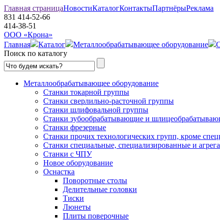
Главная страница
Новости
Каталог
Контакты
Партнёры
Реклама
831
414-52-66
414-38-51
ООО «Крона»
Главная
Каталог
Металлообрабатывающее оборудование
С
Поиск по каталогу
Металлообрабатывающее оборудование
Станки токарной группы
Станки сверлильно-расточной группы
Станки шлифовальной группы
Станки зубообрабатывающие и шлицеобрабатыва
Станки фрезерные
Станки прочих технологических групп, кроме спе
Станки специальные, специализированные и агрег
Станки с ЧПУ
Новое оборудование
Оснастка
Поворотные столы
Делительные головки
Тиски
Люнеты
Плиты поверочные