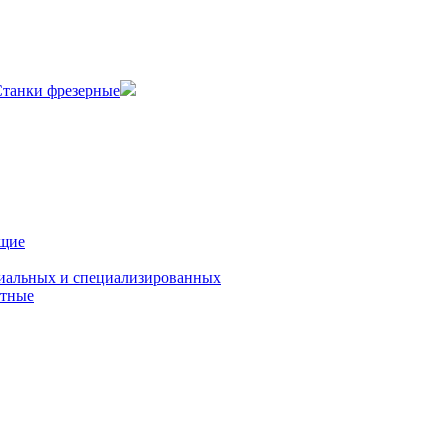
танки фрезерные
ющие
циальных и специализированных
атные