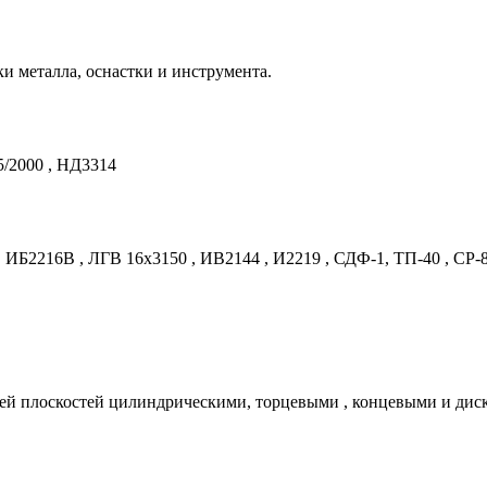
и металла, оснастки и инструмента.
5/2000 , НД3314
 ИБ2216В , ЛГВ 16х3150 , ИВ2144 , И2219 , СДФ-1, ТП-40 , СР-
ей плоскостей цилиндрическими, торцевыми , концевыми и диск