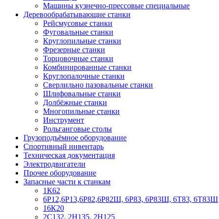
Машины кузнечно-прессовые специальные
Деревообрабатывающие станки
Рейсмусовые станки
Фуговальные станки
Круглопильные станки
Фрезерные станки
Торцовочные станки
Комбинированные станки
Круглопалочные станки
Сверлильно пазовальные станки
Шлифовальные станки
Долбёжные станки
Многопильные станки
Инструмент
Рольганговые столы
Грузоподъёмное оборудование
Спортивный инвентарь
Техническая документация
Электродвигатели
Прочее оборудование
Запасные части к станкам
1К62
6Р12,6Р13,6Р82,6Р82Ш, 6Р83, 6Р83Ш, 6Т83, 6Т83Ш
16К20
2С132, 2Н135, 2Н125