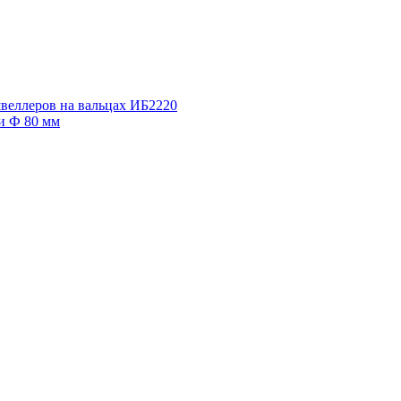
швеллеров на вальцах ИБ2220
и Ф 80 мм